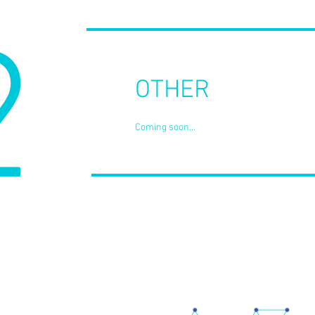
2
​OTHER
Coming soon...