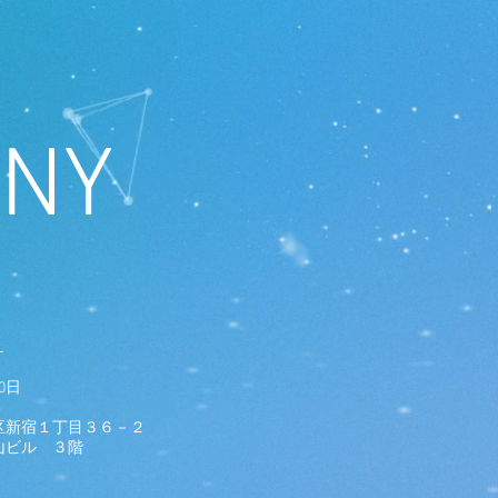
ANY
L
0日
区新宿１丁目３６－２
ル ３階